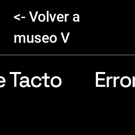
<- Volver a
museo V
e Tacto
-
-
Error