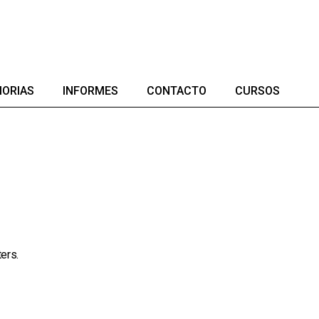
ORIAS
INFORMES
CONTACTO
CURSOS
EXPLORANDO E
ANTIRRACISMO
Cine, Cuba y el 
cubano
Diseñar en Cuba
Queer
ers.
Violencia Polític
de género
Arte y Totalitari