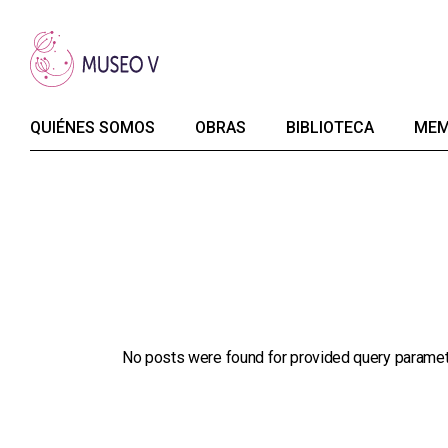
Skip
to
the
content
QUIÉNES SOMOS
OBRAS
BIBLIOTECA
MEM
No posts were found for provided query paramet