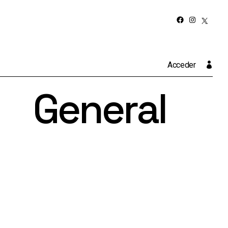
EXPLORANDO EL
Facebook
Instagram
ANTIRRACISMO
X
Cine, Cuba y el campo
cubano
Acceder
Diseñar en Cuba
General
Queer
L
Violencia Política en razón
de género
campo
Arte y Totalitarismos
a en razón
smos